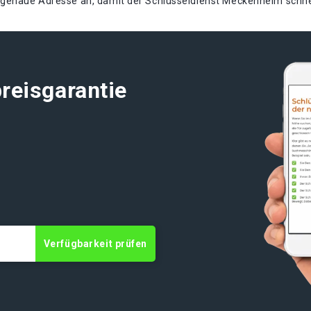
e genaue Adresse an, damit der Schlüsseldienst Meckenheim sch
reisgarantie
Verfügbarkeit prüfen