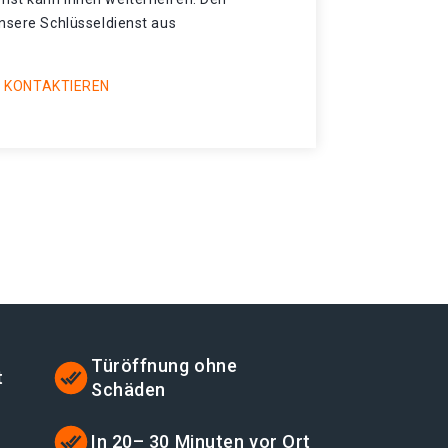
unsere Schlüsseldienst aus
 KONTAKTIEREN
Türöffnung ohne
t
Schäden
In 20– 30 Minuten vor Ort