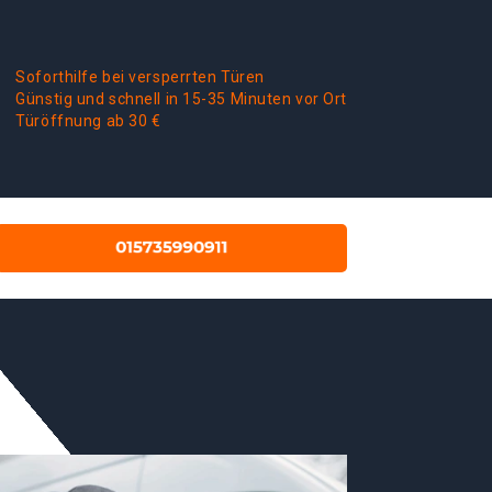
Soforthilfe bei versperrten Türen
Günstig und schnell in 15-35 Minuten vor Ort
Türöffnung ab 30 €